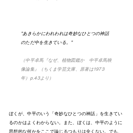
・
”あきらかにわれわれは奇妙なひとつの神話
のただ中を生きている。”
（中平卓馬『なぜ、植物図鑑か 中平卓馬映
像論集』（ちくま学芸文庫、原著は1973
年）p.43より）
・
ぼくが、中平のいう「奇妙なひとつの神話」を生きてい
るのかはよくわからない。また、ぼくは、中平のように
思想的な何かをここで論じるつもりは全くない。でも、