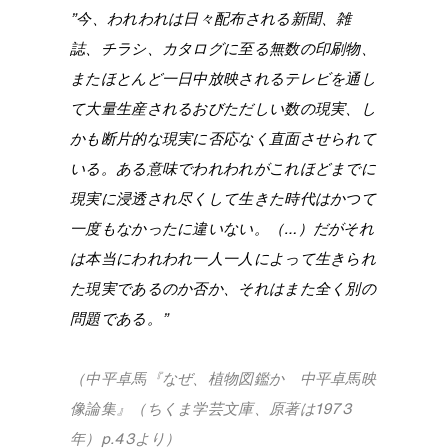
”今、われわれは日々配布される新聞、雑
誌、チラシ、カタログに至る無数の印刷物、
またほとんど一日中放映されるテレビを通し
て大量生産されるおびただしい数の現実、し
かも断片的な現実に否応なく直面させられて
いる。ある意味でわれわれがこれほどまでに
現実に浸透され尽くして生きた時代はかつて
一度もなかったに違いない。（…）だがそれ
は本当にわれわれ一人一人によって生きられ
た現実であるのか否か、それはまた全く別の
問題である。”
（中平卓馬『なぜ、植物図鑑か 中平卓馬映
像論集』（ちくま学芸文庫、原著は1973
年）p.43より）