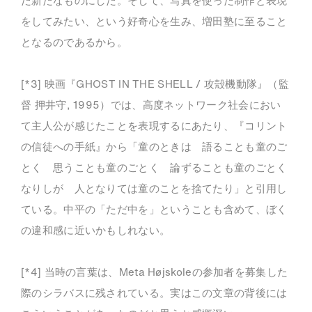
た新たなものにした。そして、写真を使った制作と表現
をしてみたい、という好奇心を生み、増田塾に至ること
となるのであるから。
[*3] 映画『GHOST IN THE SHELL / 攻殻機動隊』（監
督 押井守, 1995）では、高度ネットワーク社会におい
て主人公が感じたことを表現するにあたり、『コリント
の信徒への手紙』から「童のときは 語ることも童のご
とく 思うことも童のごとく
論ずることも童のごとく
なりしが 人となりては童のことを捨てたり」と引用し
ている。中平の「ただ中を」ということも含めて、ぼく
の違和感に近いかもしれない。
[*4] 当時の言葉は、Meta Højskoleの参加者を募集した
際のシラバスに残されている。実はこの文章の背後には