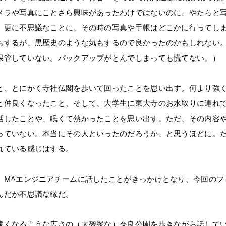
メラや写真にことさら興味があったわけではないのに、やたらと
、更に不思議なことに、その時の写真や手帳はどこかに行ってし
もするが、黒歴史のような気もするので良かったのかもしれない
保管していない。バックアップがとんでしまっても慌てない。）
と、とにかく寺社仏閣を歩いて回ったことを思い出す。何より強
と仲良くなったこと、そして、大学生に東大寺のお水取りに連れ
話したことや、眠くて熱かったことを思い出す。ただ、その内容
っていない。本当にその人といったのだろうか、と思うほどに。
れている感じはする。
、M^エンジニアチームに話したことがきっかけとなり、今回のフ
んだか不思議な縁だ。
遠くなるような広さの（大袈裟な）奈良公園を歩きながら話して