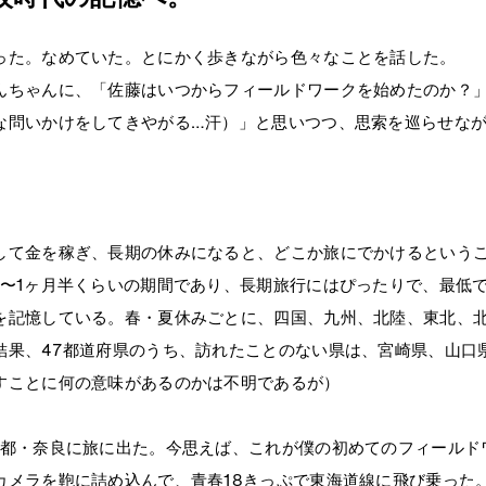
った。なめていた。とにかく歩きながら色々なことを話した。
んちゃんに、「佐藤はいつからフィールドワークを始めたのか？
な問いかけをしてきやがる…汗）」と思いつつ、思索を巡らせな
して金を稼ぎ、長期の休みになると、どこか旅にでかけるという
月〜1ヶ月半くらいの期間であり、長期旅行にはぴったりで、最低で
を記憶している。春・夏休みごとに、四国、九州、北陸、東北、
結果、47都道府県のうち、訪れたことのない県は、宮崎県、山口
すことに何の意味があるのかは不明であるが）
京都・奈良に旅に出た。今思えば、これが僕の初めてのフィールド
カメラを鞄に詰め込んで、青春18きっぷで東海道線に飛び乗った