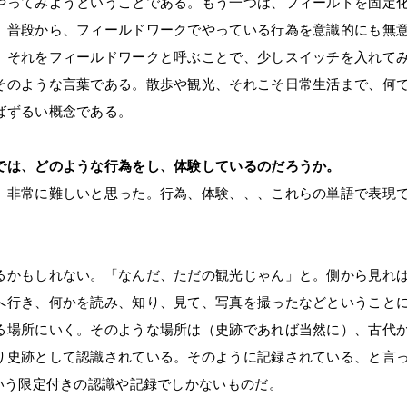
やってみようということである。もう一つは、フィールドを固定
、普段から、フィールドワークでやっている行為を意識的にも無
。それをフィールドワークと呼ぶことで、少しスイッチを入れて
そのような言葉である。散歩や観光、それこそ日常生活まで、何
ばずるい概念である。
では、どのような行為をし、体験しているのだろうか。
、非常に難しいと思った。行為、体験、、、これらの単語で表現
るかもしれない。「なんだ、ただの観光じゃん」と。側から見れ
へ行き、何かを読み、知り、見て、写真を撮ったなどということ
る場所にいく。そのような場所は（史跡であれば当然に）、古代
り史跡として認識されている。そのように記録されている、と言
という限定付きの認識や記録でしかないものだ。