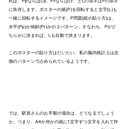
れば、PpならばLp、PrならばLr、とLの添字はPの添字
に依存します。ポスターの紙(P)を回転すると文字(L)も
一緒に回転するイメージです。P問題(紙の貼り方)は、
水平(Pp)か傾斜(Pr)かの２パターン。すなわち、Pがど
ちらかに決まれば、Lも自動で決まリます。
このポスターの貼り方はだいたい、私の脳内統計上は左
側のパターンで占められているようです。
では、駅員さんのお手製の場合は、どうなるでしょう
か。つまり、A4か何かの紙に1文字ずつ文字を入れて作